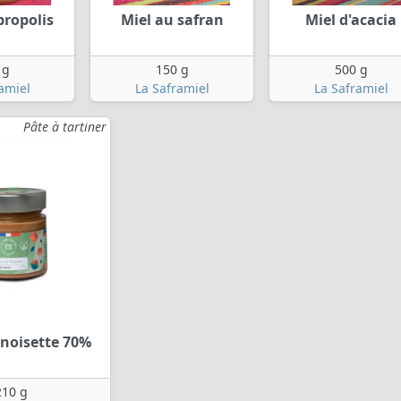
propolis
Miel au safran
Miel d'acacia
 g
150 g
500 g
amiel
La Saframiel
La Saframiel
Pâte à tartiner
noisette 70%
210 g