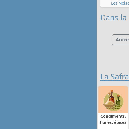
Les Nois
Dans la 
Autre
La Safr
Condiments,
huiles, épices