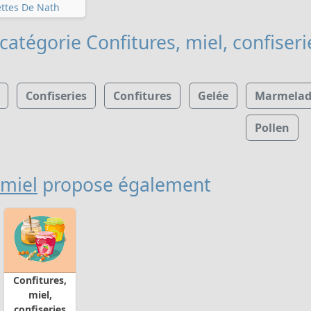
ettes De Nath
catégorie Confitures, miel, confiseri
Confiseries
Confitures
Gelée
Marmelad
Pollen
amiel
propose également
Confitures,
miel,
confiseries