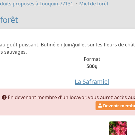
duits proposés à Touquin-77131
Miel de forêt
forêt
au goût puissant. Butiné en Juin/juillet sur les fleurs de châta
rs sauvages.
Format
500g
La Saframiel
En devenant membre d'un locavor, vous aurez accès aux t
Devenir memb