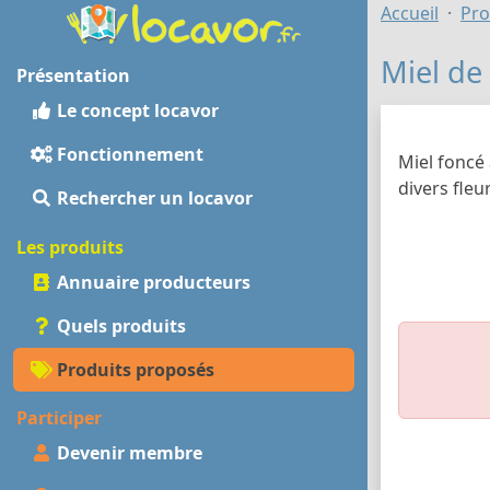
Accueil
Pro
Miel de 
Présentation
Le concept locavor
Fonctionnement
Miel foncé 
divers fleu
Rechercher un locavor
Les produits
Annuaire producteurs
Quels produits
Produits proposés
Participer
Devenir membre