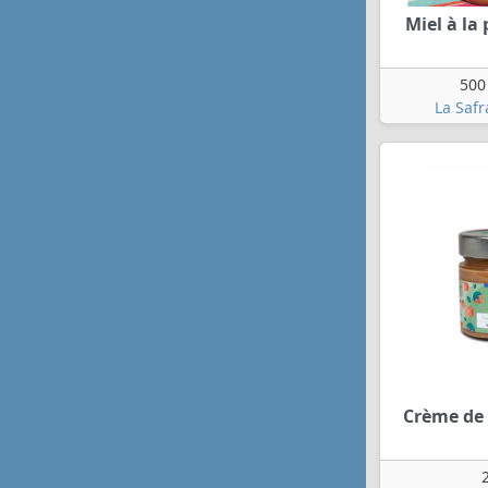
Miel à la 
500
La Safr
Crème de 