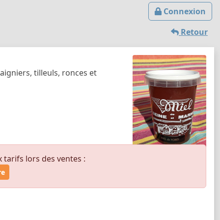
Connexion
Retour
igniers, tilleuls, ronces et
arifs lors des ventes :
re