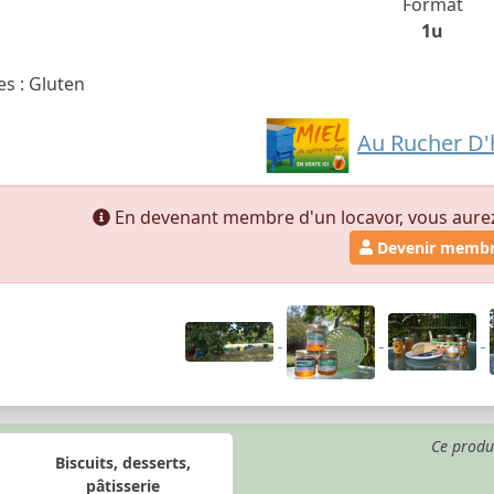
Format
1u
s : Gluten
Au Rucher D'
En devenant membre d'un locavor, vous aurez a
Devenir memb
Ce produ
Biscuits, desserts,
pâtisserie