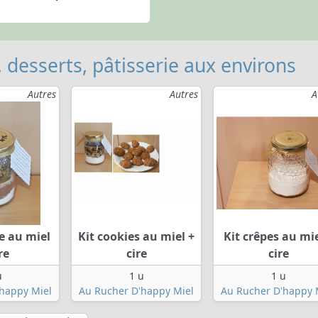
, desserts, pâtisserie aux environs
Autres
Autres
A
e au miel
Kit cookies au miel +
Kit crêpes au mie
re
cire
cire
u
1 u
1 u
happy Miel
Au Rucher D'happy Miel
Au Rucher D'happy 