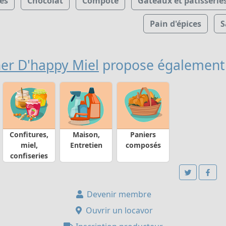
es
Chocolat
Compote
Gâteaux et patisserie
Pain d'épices
S
er D'happy Miel
propose également
Confitures,
Maison,
Paniers
miel,
Entretien
composés
confiseries
Devenir membre
Ouvrir un locavor