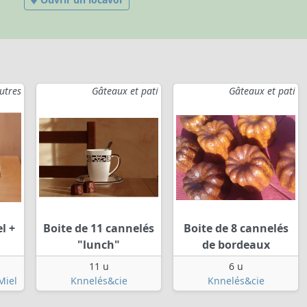
utres
Gâteaux et pati
Gâteaux et pati
l +
Boite de 11 cannelés
Boite de 8 cannelés
"lunch"
de bordeaux
11 u
6 u
Miel
Knnelés&cie
Knnelés&cie