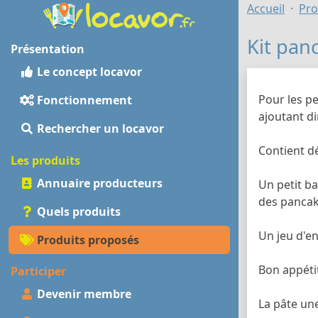
Accueil
Pro
Kit panc
Présentation
Le concept locavor
Pour les pe
Fonctionnement
ajoutant di
Rechercher un locavor
Contient dé
Les produits
Annuaire producteurs
Un petit ba
des pancak
Quels produits
Un jeu d'en
Produits proposés
Bon appétit
Participer
Devenir membre
La pâte une