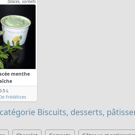
Glaces, sorbets
acée menthe
aîche
0.5 L
 De Frédélices
catégorie Biscuits, desserts, pâtisse