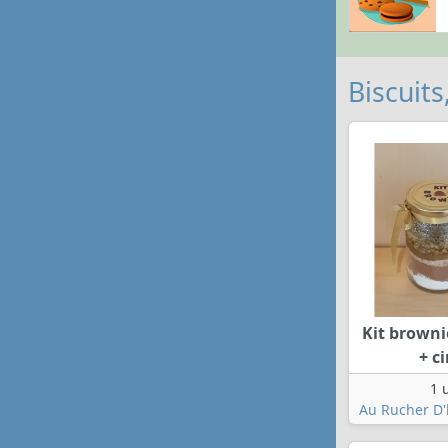
Biscuits
Kit browni
+ ci
1 
Au Rucher D'