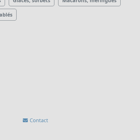
s
Glaces, sorbets
Macarons, meringues
ablés
Contact