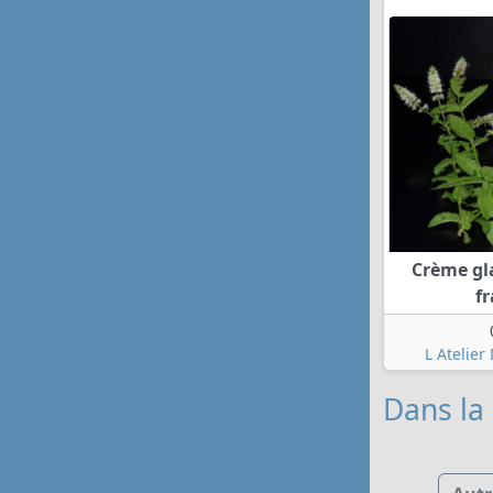
Crème gl
fr
L Atelier
Dans la 