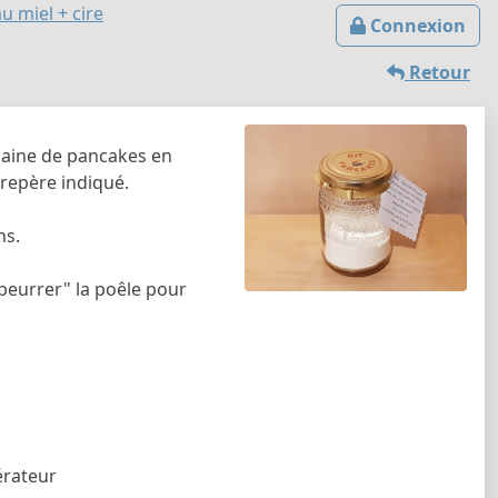
u miel + cire
Connexion
Retour
dizaine de pancakes en
 repère indiqué.
ns.
"beurrer" la poêle pour
érateur