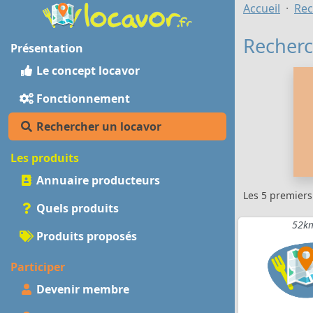
Accueil
Rec
Recherc
Présentation
Le concept locavor
Fonctionnement
Rechercher un locavor
Les produits
Annuaire producteurs
Les 5 premier
Quels produits
52km 
Produits proposés
Participer
Devenir membre