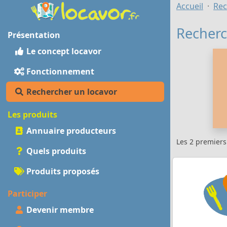
Accueil
Rec
Recherc
Présentation
Le concept locavor
Fonctionnement
Rechercher un locavor
Les produits
Annuaire producteurs
Les 2 premier
Quels produits
Produits proposés
Participer
Devenir membre