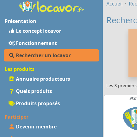
Accueil
Rec
Recherc
Présentation
Le concept locavor
Fonctionnement
Rechercher un locavor
Les produits
Annuaire producteurs
Les 3 premier
Quels produits
9km
Produits proposés
Participer
Devenir membre