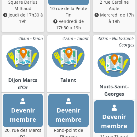
Square Darius
2 rue Caroline
Milhaud
10 rue de la Petite
Aigle
Jeudi de 17h30 à
Fin
Mercredi de 17h
19h
Vendredi de
à 19h
17h30 à 19h
46km - Dijon
47km - Talant
48km - Nuits-Saint-
Georges
Dijon Marcs
Talant
Nuits-Saint-
d'Or
Georges
Devenir
Devenir
Devenir
membre
membre
membre
20, rue des Marcs
Rond-point de
d'Or
l'Europe
11 rue Thurot