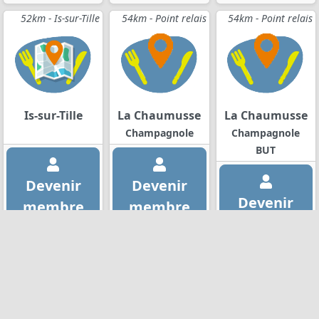
52km - Is-sur-Tille
54km - Point relais
54km - Point relais
Is-sur-Tille
La Chaumusse
La Chaumusse
Champagnole
Champagnole
BUT
Devenir
Devenir
Devenir
membre
membre
membre
22 rue de la
Samedi de 9h45
Rochotte
à 10h
Vendredi de
Jeudi de 17h30 à
18h15 à 18h30
19h
1
2