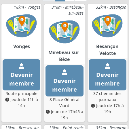
18km - Vonges
31km - Mirebeau-
32km - Besançon
sur-Bèze
Vonges
Besançon
Mirebeau-sur-
Velotte
Bèze
Devenir
Devenir
Devenir
membre
membre
membre
Route principale
37 chemin des
Jeudi de 11h à
8 Place Général
journaux
14h
Viard
Jeudi de 17h à
Jeudi de 17h45 à
19h
19h
33km - Bressey-sur-
33km - Point relais
35km - Besançon