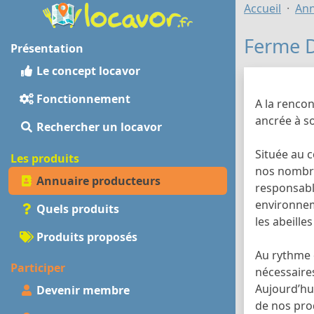
Accueil
Ann
Ferme D
Présentation
Le concept locavor
Fonctionnement
A la rencon
ancrée à so
Rechercher un locavor
Située au 
Les produits
nos nombre
Annuaire producteurs
responsabl
environnem
Quels produits
les abeill
Produits proposés
Au rythme 
Participer
nécessaires
Aujourd’hui
Devenir membre
de nos pro