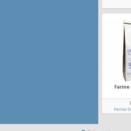
Farine 
Ferme D