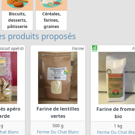
Biscuits,
Céréales,
desserts,
farines,
pâtisserie
graines
s produits proposés
iscuit apériti
Farine
F
lés apéro
Farine de lentilles
Farine de frome
arde
vertes
bio
 g
500 g
1 kg
hat Blanc
Ferme Du Chat Blanc
Ferme Du Chat Bla