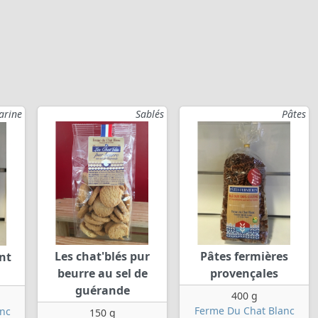
arine
Sablés
Pâtes
Les chat'blés pur
Pâtes fermières
nt
beurre au sel de
provençales
guérande
400 g
Ferme Du Chat Blanc
nc
150 g