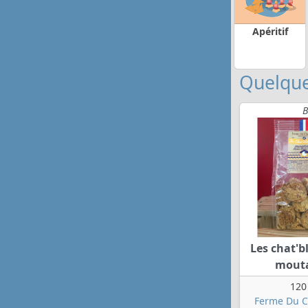
Apéritif
Quelque
B
Les chat'b
mout
120
Ferme Du C