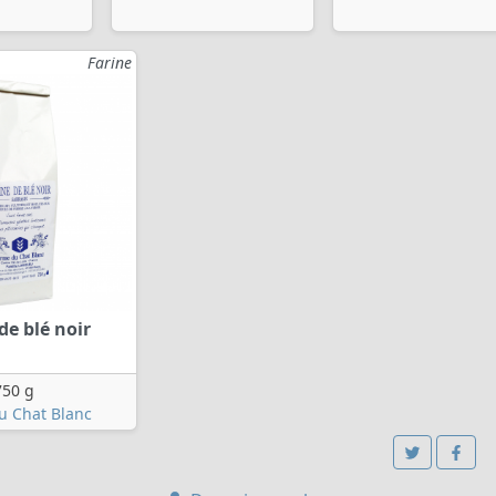
Farine
de blé noir
750 g
u Chat Blanc