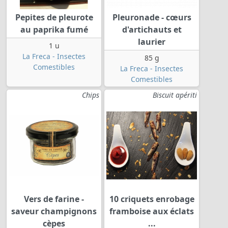
Pepites de pleurote
Pleuronade - cœurs
au paprika fumé
d'artichauts et
laurier
1 u
La Freca - Insectes
85 g
Comestibles
La Freca - Insectes
Comestibles
Chips
Biscuit apériti
Vers de farine -
10 criquets enrobage
saveur champignons
framboise aux éclats
cèpes
...