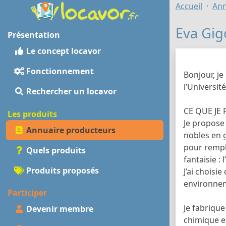
Accueil
Ann
Eva Gig
Présentation
Le concept locavor
Fonctionnement
Bonjour, je
l’Universit
Rechercher un locavor
CE QUE JE 
Les produits
Je propose
Annuaire producteurs
nobles en 
pour rempli
Quels produits
fantaisie :
Produits proposés
J’ai choisi
environnem
Participer
Je fabrique
Devenir membre
chimique en