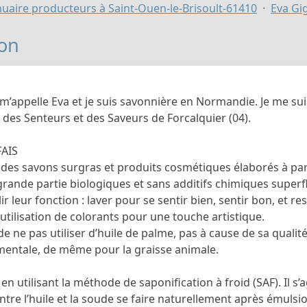
uaire producteurs à Saint-Ouen-le-Brisoult-61410
Eva Gi
on
 m’appelle Eva et je suis savonnière en Normandie. Je me su
é des Senteurs et des Saveurs de Forcalquier (04).
FAIS
 des savons surgras et produits cosmétiques élaborés à par
grande partie biologiques et sans additifs chimiques super
r leur fonction : laver pour se sentir bien, sentir bon, et 
 l’utilisation de colorants pour une touche artistique.
e de ne pas utiliser d’huile de palme, pas à cause de sa qual
entale, de même pour la graisse animale.
 en utilisant la méthode de saponification à froid (SAF). Il s
tre l’huile et la soude se faire naturellement après émulsion