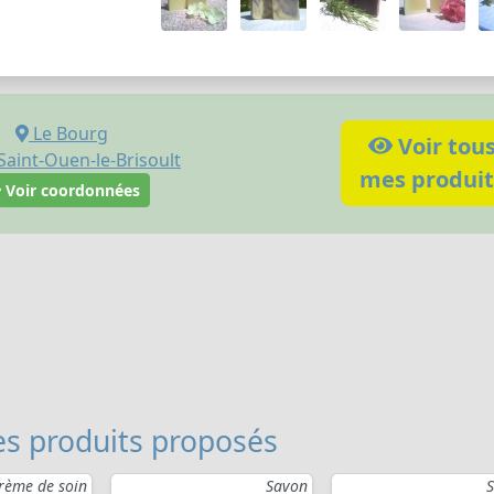
Le Bourg
Voir tou
Saint-Ouen-le-Brisoult
mes produit
Voir coordonnées
s produits proposés
rème de soin
Savon