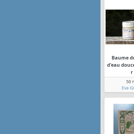
Baume d
d'eau douc
r
50 
Eva G