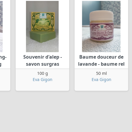
ng-
Souvenir d'alep -
Baume douceur de
g
savon surgras
lavande - baume rel
100 g
50 ml
Eva Gigon
Eva Gigon