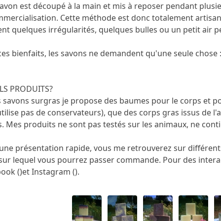
 savon est découpé à la main et mis à reposer pendant plusieu
mercialisation. Cette méthode est donc totalement artisanal
 quelques irrégularités, quelques bulles ou un petit air pen
es bienfaits, les savons ne demandent qu'une seule chose : ê
LS PRODUITS?
s savons surgras je propose des baumes pour le corps et po
utilise pas de conservateurs), que des corps gras issus de l'ag
s. Mes produits ne sont pas testés sur les animaux, ne contie
 une présentation rapide, vous me retrouverez sur différen
e sur lequel vous pourrez passer commande. Pour des intera
ook ()et Instagram ().