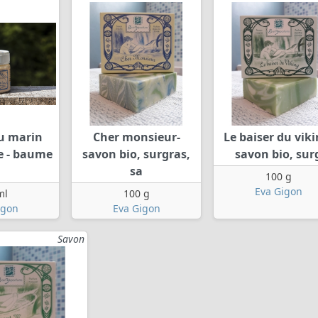
u marin
Cher monsieur-
Le baiser du viki
e - baume
savon bio, surgras,
savon bio, sur
sa
100 g
Eva Gigon
ml
100 g
igon
Eva Gigon
Savon