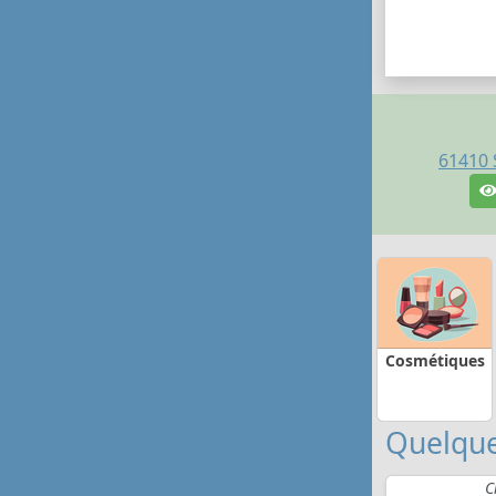
61410
Cosmétiques
Quelque
C