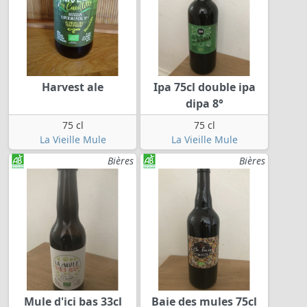
Harvest ale
Ipa 75cl double ipa
dipa 8°
75 cl
75 cl
La Vieille Mule
La Vieille Mule
Bières
Bières
Mule d'ici bas 33cl
Baie des mules 75cl