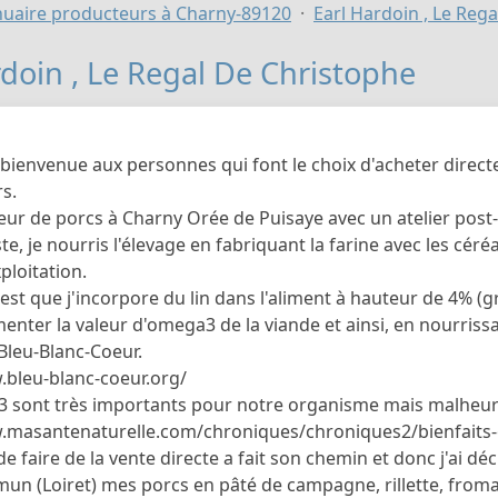
uaire producteurs à Charny-89120
Earl Hardoin , Le Reg
rdoin , Le Regal De Christophe
 bienvenue aux personnes qui font le choix d'acheter direc
s.
veur de porcs à Charny Orée de Puisaye avec un atelier post-
e, je nourris l'élevage en fabriquant la farine avec les cér
ploitation.
c'est que j'incorpore du lin dans l'aliment à hauteur de 4% (
enter la valeur d'omega3 de la viande et ainsi, en nourrissa
leu-Blanc-Coeur.
.bleu-blanc-coeur.org/
 sont très importants pour notre organisme mais malheu
.masantenaturelle.com/chroniques/chroniques2/bienfait
 de faire de la vente directe a fait son chemin et donc j'ai 
n (Loiret) mes porcs en pâté de campagne, rillette, fromage d