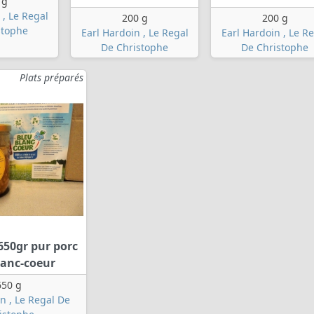
 g
 , Le Regal
200 g
200 g
stophe
Earl Hardoin , Le Regal
Earl Hardoin , Le R
De Christophe
De Christophe
Plats préparés
650gr pur porc
lanc-coeur
650 g
n , Le Regal De