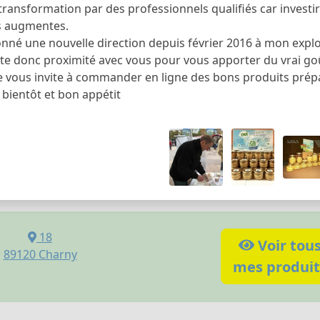
 transformation par des professionnels qualifiés car investi
s augmentes.
onné une nouvelle direction depuis février 2016 à mon explo
te donc proximité avec vous pour vous apporter du vrai goût
e vous invite à commander en ligne des bons produits prépar
 bientôt et bon appétit
18
Voir tou
89120
Charny
mes produit