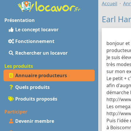
Accueil
Ann
Earl Ha
Présentation
Le concept locavor
Fonctionnement
bonjour et
producteur
Rechercher un locavor
Je suis éle
très modest
Les produits
sur mon ex
Annuaire producteurs
Le petit + 
afin d'augm
Quels produits
démarche B
Produits proposés
http://www
Les omega3
Participer
http://www
Puis l'idée
Devenir membre
à Boiscommu