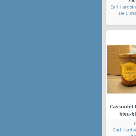
350
Earl Hardoin
De Chri
Cassoulet 
bleu-b
Earl Hardoi