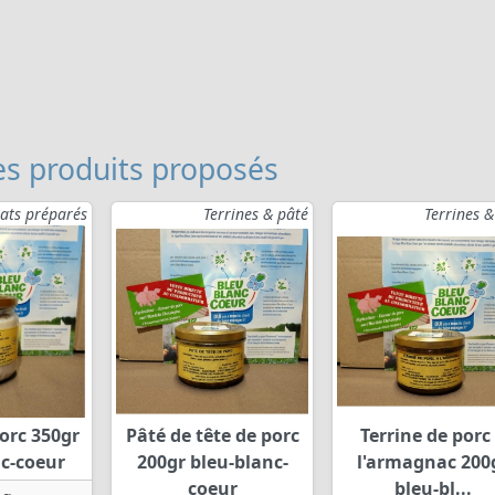
s produits proposés
lats préparés
Terrines & pâté
Terrines &
orc 350gr
Pâté de tête de porc
Terrine de porc
nc-coeur
200gr bleu-blanc-
l'armagnac 200
coeur
bleu-bl...