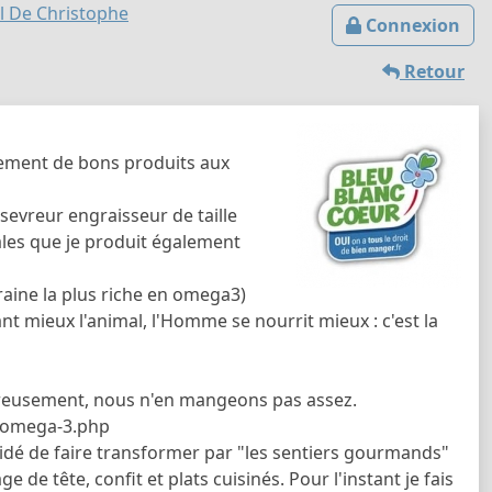
al De Christophe
Connexion
Retour
tement de bons produits aux
sevreur engraisseur de taille
éales que je produit également
graine la plus riche en omega3)
nt mieux l'animal, l'Homme se nourrit mieux : c'est la
reusement, nous n'en mangeons pas assez.
s-omega-3.php
décidé de faire transformer par "les sentiers gourmands"
e tête, confit et plats cuisinés. Pour l'instant je fais