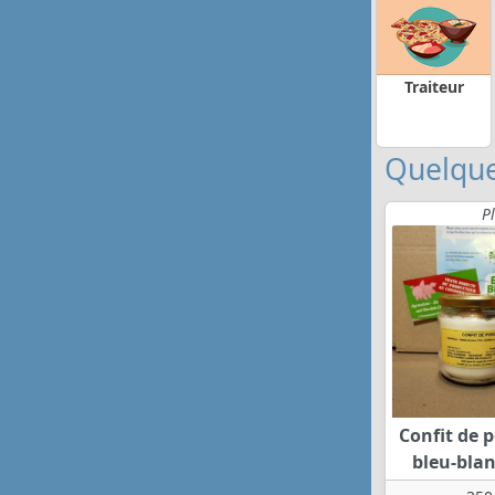
Traiteur
Quelque
P
Confit de p
bleu-bla