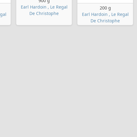
900 g
Earl Hardoin , Le Regal
200 g
De Christophe
egal
Earl Hardoin , Le Regal
De Christophe