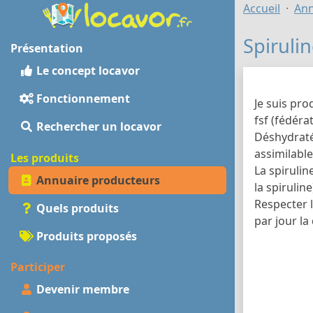
Accueil
Ann
Spiruli
Présentation
Le concept locavor
Fonctionnement
Je suis pro
fsf (fédéra
Rechercher un locavor
Déshydraté 
assimilable
Les produits
La spirulin
Annuaire producteurs
la spiruline
Respecter l
Quels produits
par jour la
Produits proposés
Participer
Devenir membre