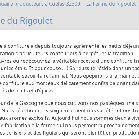
uaire producteurs à Cuélas-32300
La Ferme du Rigoulet
e du Rigoulet
e à confiture a depuis toujours agrémenté les petits déje
tion d'agriculteurs-confituriers à perpétuer la tradition.
uvrez ou redécouvrez la véritable recette d'une confiture t
r les étals. Et pour cause ... ! Sa réussite réside dans un ta
véritable savoir-faire familial. Nous épépinons à la main et
e confiture aux morceaux délicatement confits baignant da
s de fruits et d’épices.….
ur de la Gascogne que nous cultivons nos pastèques, mais a
. Nous sélectionnons soigneusement nos variétés et nos fru
 aux arômes explosifs. Aujourd'hui nous sommes deux à vivr
 de fabrication à la ferme qui nous permettra prochainemen
es cerisiers et des figuiers qui seront bientôt en production