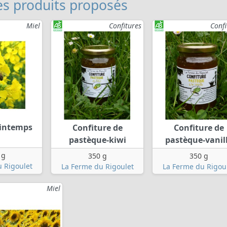
s produits proposés
Miel
Confitures
Confi
rintemps
Confiture de
Confiture de
pastèque-kiwi
pastèque-vanil
 g
350 g
350 g
 Rigoulet
La Ferme du Rigoulet
La Ferme du Rigou
Miel