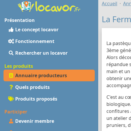
Accueil
Ann
La Ferm
Présentation
Le concept locavor
Fonctionnement
La pastèqu
3ème généra
Rechercher un locavor
Alors déco
répandue su
Les produits
main et un 
Annuaire producteurs
obtenir un
accompagné
Quels produits
C'est au cœ
Produits proposés
biologique
confitures
Participer
un atelier
Devenir membre
pruniers, d