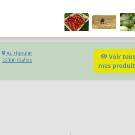
Au rigoulet
Voir tou
32300
Cuélas
mes produit