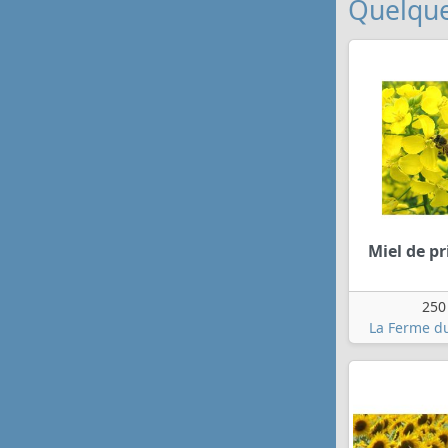
Quelque
Miel de p
250
La Ferme du