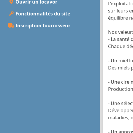
Ouvrir un locavor
L’exploita
sur leurs e
Fonctionnalités du site
équilibre n
Inscription fournisseur
Nos valeurs
- La santé d
Chaque déci
- Un miel l
Des miels p
- Une cire 
Production 
- Une sélec
Développeme
maladies, d
- Un appro