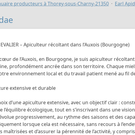
uaire producteurs à Thorey-sous-Charny-21350
Earl Api
idae
VALIER – Apiculteur récoltant dans l’Auxois (Bourgogne)
 cœur de l’Auxois, en Bourgogne, je suis apiculteur récoltant
ine, profondément ancrée dans son territoire. Chaque miel 
otre environnement local et du travail patient mené au fil d
ture extensive et durable
e choix d’une apiculture extensive, avec un objectif clair : co
e l’équilibre écologique, tout en s’inscrivant dans une visio
évolue progressivement, au rythme des saisons et des capaci
niquement lorsque cela est nécessaire, sans recours à l’en
 maîtrisées et d’assurer la pérennité de l’activité, y compris 