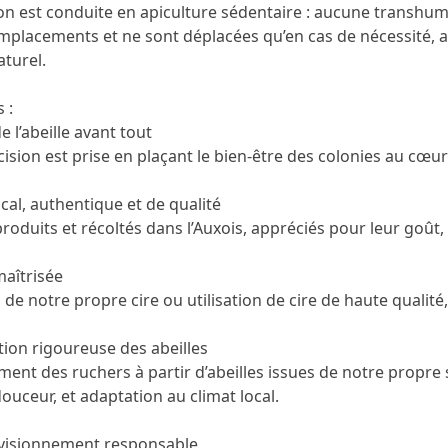
tion est conduite en apiculture sédentaire : aucune transhu
mplacements et ne sont déplacées qu’en cas de nécessité, afi
aturel.
 :
e l’abeille avant tout
sion est prise en plaçant le bien-être des colonies au cœur 
ocal, authentique et de qualité
roduits et récoltés dans l’Auxois, appréciés pour leur goût, le
maîtrisée
de notre propre cire ou utilisation de cire de haute qualité
tion rigoureuse des abeilles
nt des ruchers à partir d’abeilles issues de notre propre sé
ouceur, et adaptation au climat local.
visionnement responsable