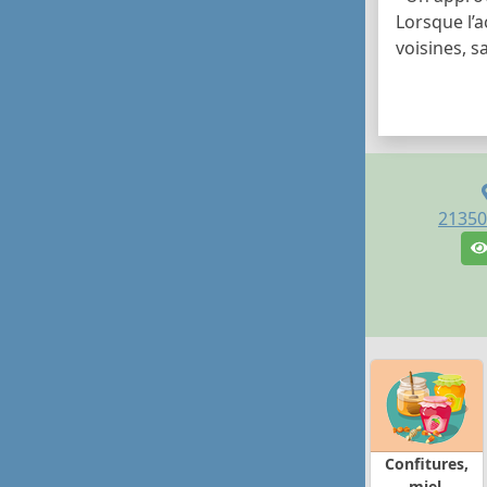
Lorsque l’a
voisines, s
21350
Confitures,
miel,