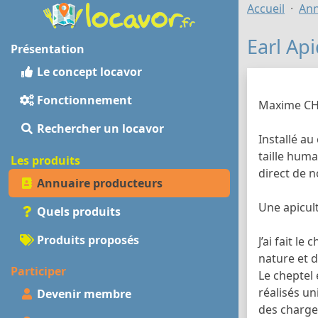
Accueil
Ann
Earl Ap
Présentation
Le concept locavor
Fonctionnement
Maxime CHE
Rechercher un locavor
Installé au
taille huma
Les produits
direct de n
Annuaire producteurs
Une apicul
Quels produits
Produits proposés
J’ai fait l
nature et d
Participer
Le cheptel 
réalisés u
Devenir membre
des charges