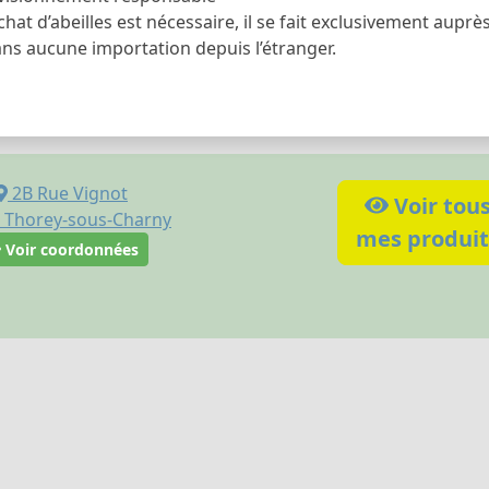
chat d’abeilles est nécessaire, il se fait exclusivement aupr
ans aucune importation depuis l’étranger.
2B Rue Vignot
Voir tou
Thorey-sous-Charny
mes produit
Voir coordonnées