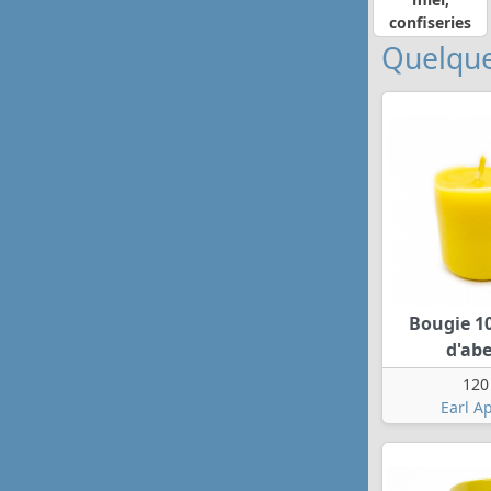
confiseries
Quelque
Bougie 1
d'abe
120
Earl A