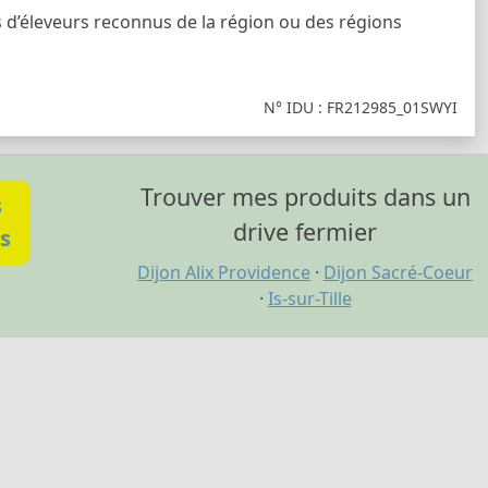
ès d’éleveurs reconnus de la région ou des régions
N° IDU : FR212985_01SWYI
Trouver mes produits dans un
s
drive fermier
s
Dijon Alix Providence
·
Dijon Sacré-Coeur
·
Is-sur-Tille