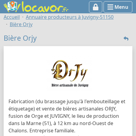
Menu
Accueil
Annuaire producteurs à Juvigny-51150
Bière Orjy
Bière Orjy
Fabrication (du brassage jusqu'à l'embouteillage et
étiquetage) et vente de bières artisanales ORJY,
fusion de Orge et JUVIGNY, le lieu de production
dans la Marne (51), à 12 km au nord-Ouest de
Chalons. Entreprise familiale.