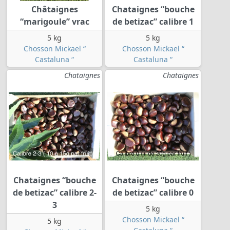
Châtaignes
Chataignes “bouche
“marigoule” vrac
de betizac” calibre 1
5 kg
5 kg
Chosson Mickael “
Chosson Mickael “
Castaluna “
Castaluna “
Chataignes
Chataignes
Chataignes “bouche
Chataignes “bouche
de betizac” calibre 2-
de betizac” calibre 0
3
5 kg
Chosson Mickael “
5 kg