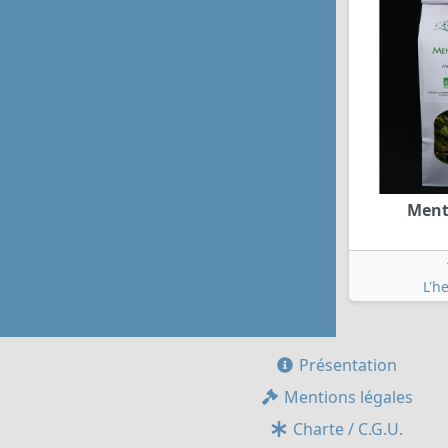
Ment
L'h
Présentation
Mentions légales
Charte / C.G.U.