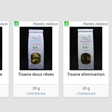
dicin
Plantes médicin
Plantes médicin
ie
Tisane doux rêves
Tisane elimination
20 g
20 g
L'herberaie
L'herberaie