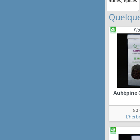
huiles, épices
Quelque
Pla
Aubépine (
80 
L'herb