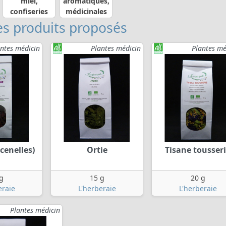
miel,
aromatiques,
confiseries
médicinales
s produits proposés
ntes médicin
Plantes médicin
Plantes mé
cenelles)
Ortie
Tisane tousser
g
15 g
20 g
eraie
L'herberaie
L'herberaie
Plantes médicin