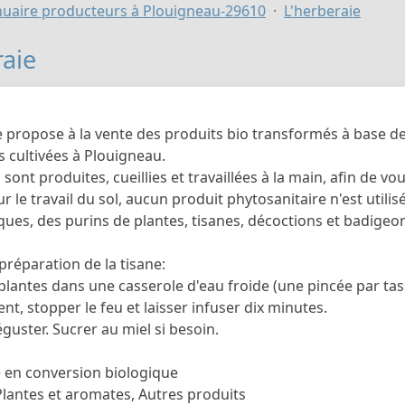
uaire producteurs à Plouigneau-29610
L'herberaie
raie
e propose à la vente des produits bio transformés à base d
 cultivées à Plouigneau.
 sont produites, cueillies et travaillées à la main, afin de 
ur le travail du sol, aucun produit phytosanitaire n'est util
es, des purins de plantes, tisanes, décoctions et badigeon
préparation de la tisane:
plantes dans une casserole d'eau froide (une pincée par tass
t, stopper le feu et laisser infuser dix minutes.
déguster. Sucrer au miel si besoin.
e en conversion biologique
Plantes et aromates, Autres produits