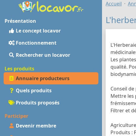
Accueil
Ann
L'herbe
Présentation
Le concept locavor
Fonctionnement
L'Herberai
médicinales
Rechercher un locavor
Les plantes
qualité. Po
Les produits
biodynamiqu
Annuaire producteurs
Conseil de 
Quels produits
Mettre les 
Produits proposés
frémissemen
Filtrer et 
Participer
Agricultur
Devenir membre
Produits : 