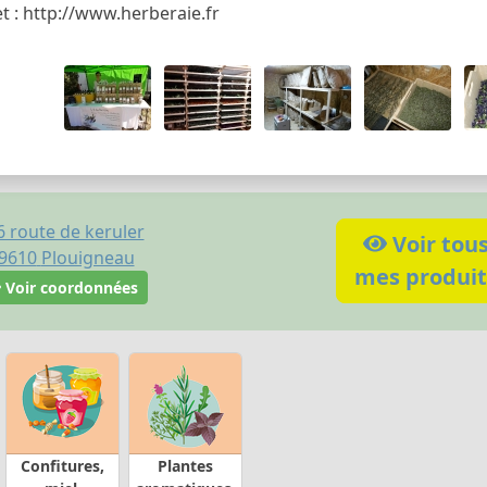
et : http://www.herberaie.fr
6 route de keruler
Voir tou
9610
Plouigneau
mes produit
Voir coordonnées
Confitures,
Plantes