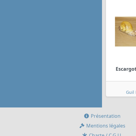
Escargot
Guil 
Présentation
Mentions légales
Charte / C.G.U.