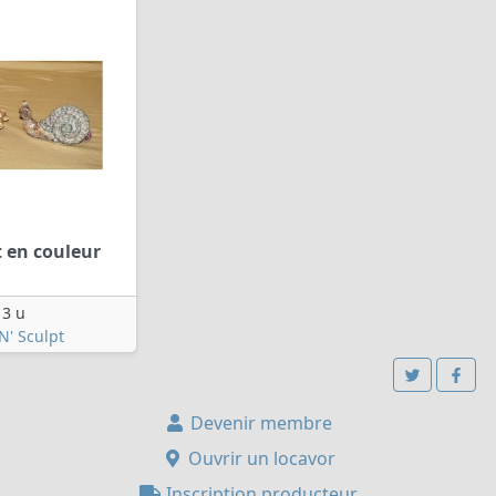
 en couleur
3 u
N' Sculpt
Devenir membre
Ouvrir un locavor
Inscription producteur