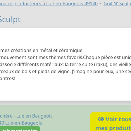
uaire producteurs à Lué-en-Baugeois-49140
Guil N' Sculp
Sculpt
mes créations en métal et céramique!
le mouvement sont mes thèmes favoris.Chaque pièce est uni
t j'associe différents matériaux: la terre cuite (raku), des vie
eaux de bois et pieds de vigne. J'imagine pour eux, une sec
ontres!
ochère - Lué en Baugeois
Voir tou
40
Lué-en-Baugeois
mes produit
Voir coordonnées