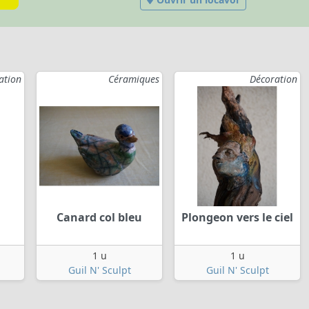
ation
Céramiques
Décoration
Canard col bleu
Plongeon vers le ciel
1 u
1 u
Guil N' Sculpt
Guil N' Sculpt