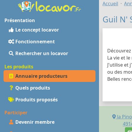
Accueil
Ann
Guil N' 
Présentation
Le concept locavor
Fonctionnement
Découvrez 
Rechercher un locavor
La vie et 
J'utilise e
Les produits
ou des morc
Annuaire producteurs
Belles renc
Quels produits
Produits proposés
Participer
la Pin
Devenir membre
491