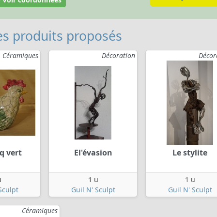
s produits proposés
Céramiques
Décoration
Décor
q vert
El'évasion
Le stylite
u
1 u
1 u
Sculpt
Guil N' Sculpt
Guil N' Sculpt
Céramiques