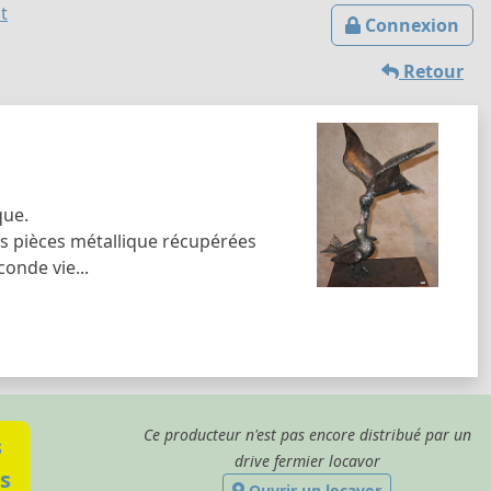
t
Connexion
Retour
que.
illes pièces métallique récupérées
onde vie...
Ce producteur n'est pas encore distribué par un
s
drive fermier locavor
s
Ouvrir un locavor