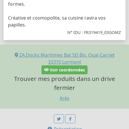
formes.
Créative et cosmopolite, sa cuisine ravira vos
papilles.
N° IDU : FR319419_03GOMZ
ZA Docks Maritimes Bat 5D Bis, Quai Carriet
33310
Lormont
Voir coordonnées
Trouver mes produits dans un drive
fermier
Arès