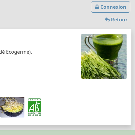
Connexion
Retour
dé Ecogerme).