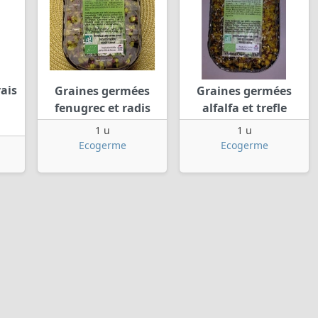
ais
Graines germées
Graines germées
fenugrec et radis
alfalfa et trefle
1 u
1 u
Ecogerme
Ecogerme