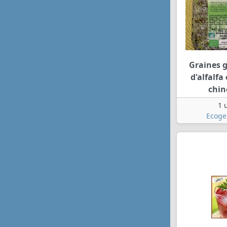
Graines 
d'alfalfa
chin
1 
Ecog