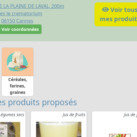
 LA PLAINE DE LAVAL, 200m
Voir tou
es le crematorium
mes produit
06150
Cannes
Voir coordonnées
Céréales,
farines,
graines
s produits proposés
Légumes secs
Jus de fruits
Jus de 