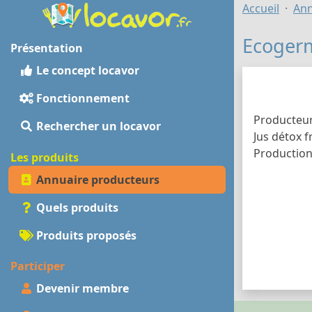
Accueil
Ann
Ecoger
Présentation
Le concept locavor
Fonctionnement
Producteur
Rechercher un locavor
Jus détox f
Production
Les produits
Annuaire producteurs
Quels produits
Produits proposés
Participer
Devenir membre