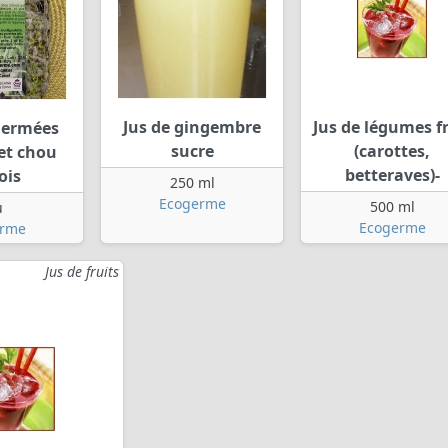
Jus de gingembre
Jus de légumes fr
germées
sucre
(carottes,
 et chou
betteraves)-
ois
250 ml
Ecogerme
500 ml
u
Ecogerme
erme
Jus de fruits