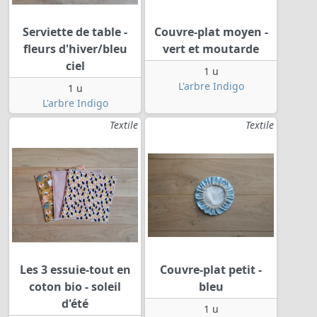
Serviette de table -
Couvre-plat moyen -
fleurs d'hiver/bleu
vert et moutarde
ciel
1 u
L'arbre Indigo
1 u
L'arbre Indigo
Textile
Textile
Les 3 essuie-tout en
Couvre-plat petit -
coton bio - soleil
bleu
d'été
1 u