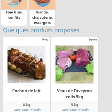
Foie Gras,
Viande,
confits
charcuterie,
escargots
Quelques produits proposés
Porc
Veau
Cochon de lait
Veau de l'aveyron
colis 5kg
8 kg
5 kg
Gaec Maruejouls
Gaec Maruejouls