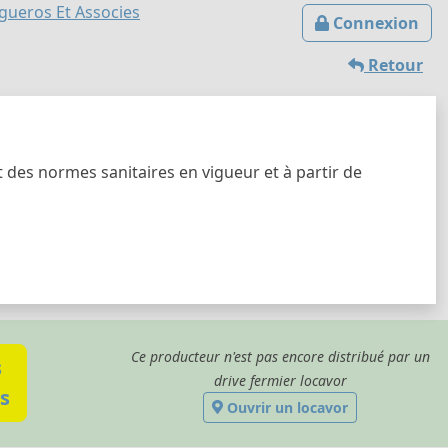
gueros Et Associes
Connexion
Retour
 des normes sanitaires en vigueur et à partir de
Ce producteur n'est pas encore distribué par un
s
drive fermier locavor
s
Ouvrir un locavor