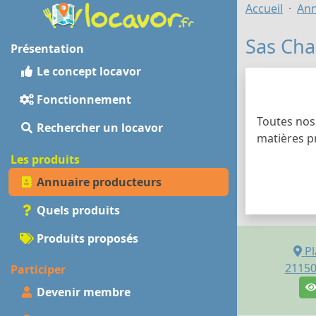
Accueil
Ann
Sas Cha
Présentation
Le concept locavor
Fonctionnement
Toutes nos 
Rechercher un locavor
matières p
Les produits
Annuaire producteurs
Quels produits
Produits proposés
Pl
2115
Participer
Devenir membre