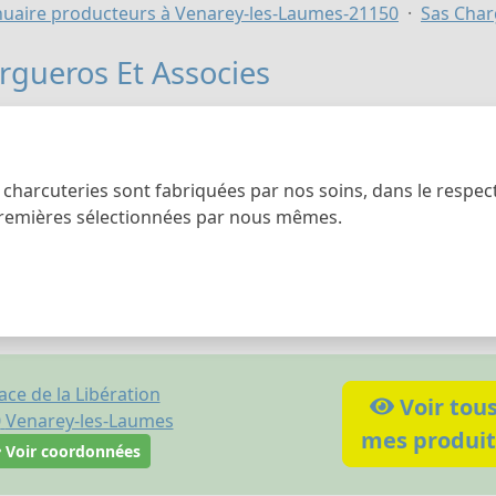
uaire producteurs à Venarey-les-Laumes-21150
Sas Char
rgueros Et Associes
charcuteries sont fabriquées par nos soins, dans le respect
remières sélectionnées par nous mêmes.
ace de la Libération
Voir tou
0
Venarey-les-Laumes
mes produit
Voir coordonnées