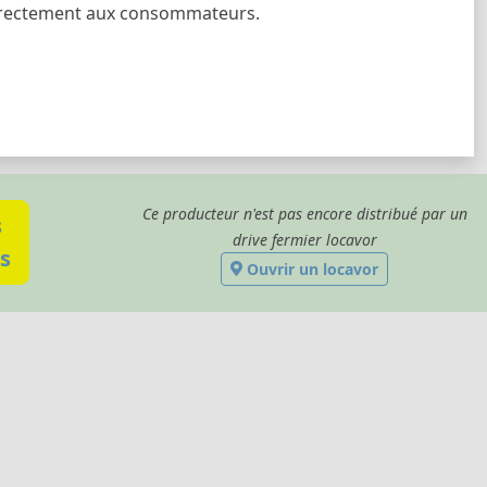
 directement aux consommateurs.
Ce producteur n'est pas encore distribué par un
s
drive fermier locavor
s
Ouvrir un locavor