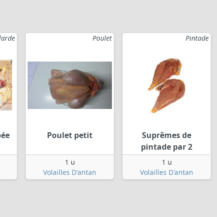
larde
Poulet
Pintade
pée
Poulet petit
Suprêmes de
pintade par 2
1 u
1 u
Volailles D'antan
Volailles D'antan