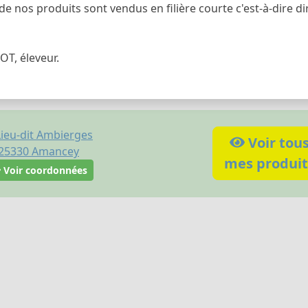
 de nos produits sont vendus en filière courte c'est-à-dire
OT, éleveur.
Lieu-dit Ambierges
Voir tou
25330
Amancey
mes produit
Voir coordonnées