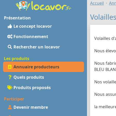
Accueil
Ann
Volaille
Présentation
Le concept locavor
Fonctionnement
Volailles d'
Rechercher un locavor
Nous élevo
Les produits
Nous fabriq
Annuaire producteurs
BLEU BLAN
Quels produits
Nos volaill
Produits proposés
Nous assur
Participer
la meilleur
Devenir membre