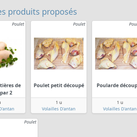
s produits proposés
Poulet
Poulet
Pou
tières de
Poulet petit découpé
Poularde décou
par 2
u
1 u
1 u
 D'antan
Volailles D'antan
Volailles D'antan
Poulet