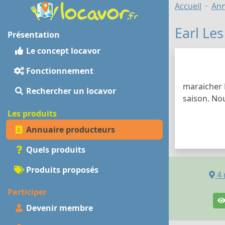
Accueil
Ann
Earl Les
Présentation
Le concept locavor
Fonctionnement
maraicher 
Rechercher un locavor
saison. No
Les produits
Annuaire producteurs
Quels produits
Produits proposés
4
Participer
Devenir membre