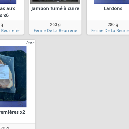
tas aux
Jambon fumé à cuire
Lardons
s x6
 g
260 g
280 g
 Beurrerie
Ferme De La Beurrerie
Ferme De La Beurre
Porc
remières x2
370 g