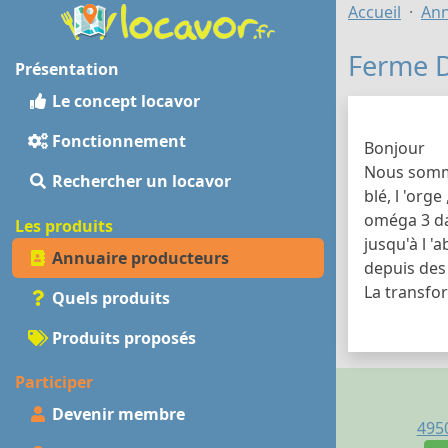
Accueil
Ann
Ferme D
Présentation
Le concept locavor
Fonctionnement
Bonjour
Nous sommes
Rechercher un locavor
blé, l 'org
oméga 3 dan
Les produits
jusqu'à l '
Annuaire producteurs
depuis des
La transfor
Quels produits
Produits proposés
Participer
Devenir membre
495