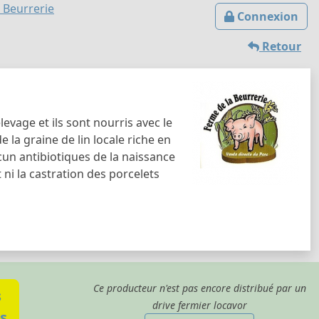
 Beurrerie
Connexion
Retour
evage et ils sont nourris avec le
de la graine de lin locale riche en
cun antibiotiques de la naissance
 ni la castration des porcelets
Ce producteur n'est pas encore distribué par un
s
drive fermier locavor
s