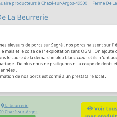
uaire producteurs à Chazé-sur-Argos-49500
Ferme De La
e La Beurrerie
 éleveurs de porcs sur Segré , nos porcs naissent sur l' él
e ,le maïs et le colza de l ' exploitation sans OGM . On ajoute 
s le cadre de la démarche bleu blanc cœur et ils n 'ont au
abattage . De plus nous ne pratiquons ni la coupe de dents et
 années .
mation de nos porcs est confié à un prestataire local .
la beurrerie
Voir tou
00
Chazé-sur-Argos
mes produit