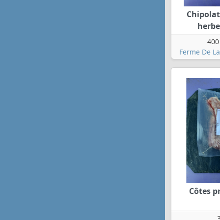
Chipola
herbe
400
Ferme De La
Côtes p