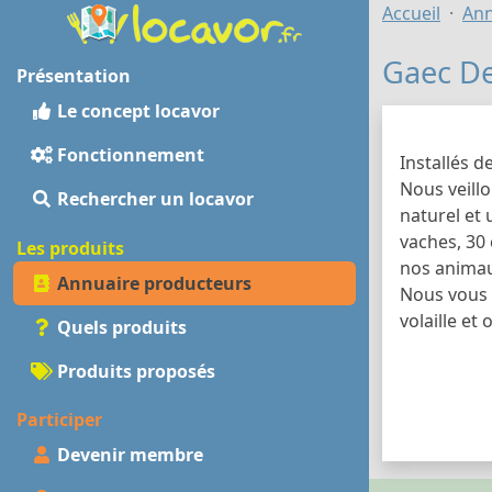
Accueil
Ann
Gaec D
Présentation
Le concept locavor
Fonctionnement
Installés d
Nous veill
Rechercher un locavor
naturel et 
vaches, 30
Les produits
nos animaux
Annuaire producteurs
Nous vous p
volaille et
Quels produits
Produits proposés
Participer
Devenir membre