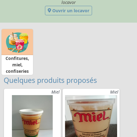
locavor
Ouvrir un locavor
Confitures,
miel,
confiseries
Quelques produits proposés
Miel
Miel