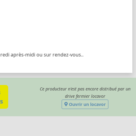
redi après-midi ou sur rendez-vous..
Ce producteur n'est pas encore distribué par un
s
drive fermier locavor
s
Ouvrir un locavor