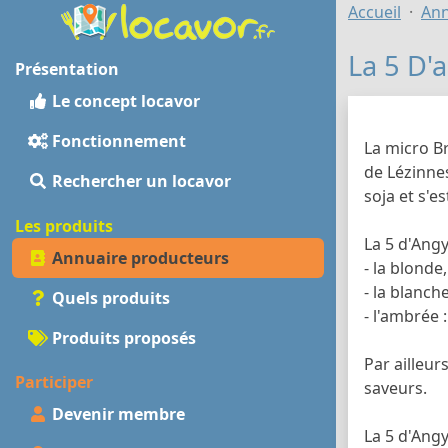
Accueil
Ann
La 5 D'
Présentation
Le concept locavor
Fonctionnement
La micro B
de Lézinnes
Rechercher un locavor
soja et s'e
Les produits
La 5 d'Angy
Annuaire producteurs
- la blonde
- la blanch
Quels produits
- l'ambrée
Produits proposés
Par ailleur
Participer
saveurs.
Devenir membre
La 5 d'Ang