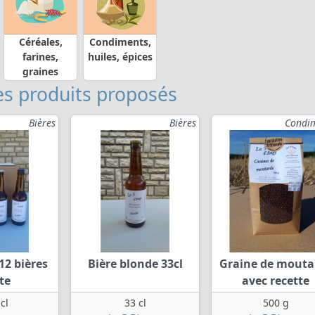
Céréales,
Condiments,
farines,
huiles, épices
graines
s produits proposés
Bières
Bières
Condi
12 bières
Bière blonde 33cl
Graine de mouta
te
avec recette
cl
33 cl
500 g