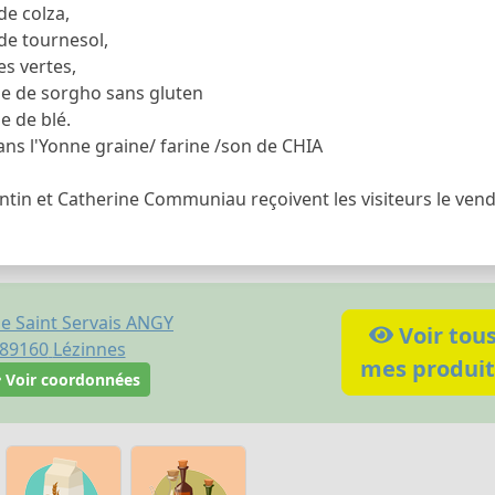
 de colza,
 de tournesol,
les vertes,
ine de sorgho sans gluten
ne de blé.
dans l'Yonne graine/ farine /son de CHIA
tin et Catherine Communiau reçoivent les visiteurs le vend
ue Saint Servais ANGY
Voir tou
89160
Lézinnes
mes produit
Voir coordonnées