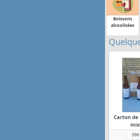
Boissons
alcoolisées
Quelque
Carton de 
mix
396 