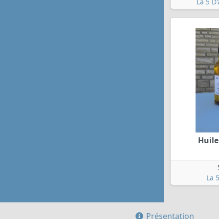
La 5 D
Huile
La 
Présentation