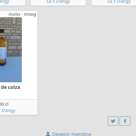
'angy
La 5 D'angy
La 5 D'angy
Huiles - Vinaig
 de colza
50 cl
5 D'angy
Devenir membre