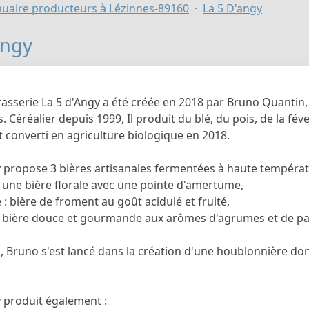
uaire producteurs à Lézinnes-89160
La 5 D'angy
angy
rasserie La 5 d'Angy a été créée en 2018 par Bruno Quantin
. Céréalier depuis 1999, Il produit du blé, du pois, de la féver
st converti en agriculture biologique en 2018.
 propose 3 bières artisanales fermentées à haute température
, une bière florale avec une pointe d'amertume,
e : bière de froment au goût acidulé et fruité,
 : bière douce et gourmande aux arômes d'agrumes et de pai
s, Bruno s'est lancé dans la création d'une houblonnière don
y produit également :