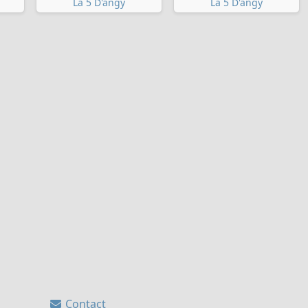
La 5 D'angy
La 5 D'angy
Contact