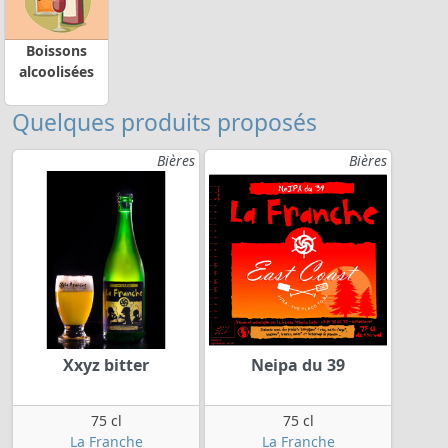
Boissons
alcoolisées
Quelques produits proposés
Bières
Bières
Xxyz bitter
Neipa du 39
75 cl
75 cl
La Franche
La Franche