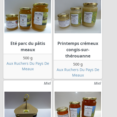
Eté parc du pâtis
Printemps crémeux
meaux
congis-sur-
thérouanne
500 g
Aux Ruchers Du Pays De
500 g
Meaux
Aux Ruchers Du Pays De
Meaux
Miel
Miel