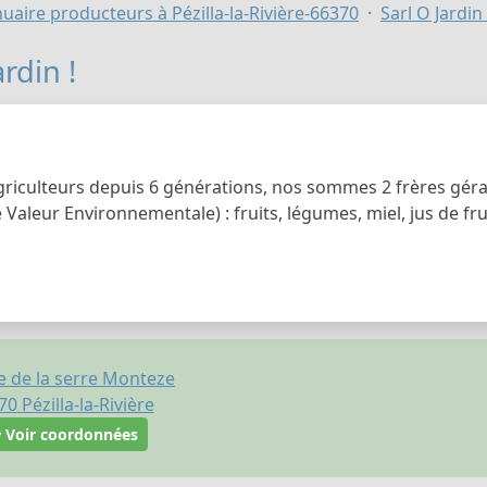
uaire producteurs à Pézilla-la-Rivière-66370
Sarl O Jardin 
ardin !
griculteurs depuis 6 générations, nos sommes 2 frères géran
Valeur Environnementale) : fruits, légumes, miel, jus de frui
e de la serre Monteze
70
Pézilla-la-Rivière
Voir coordonnées