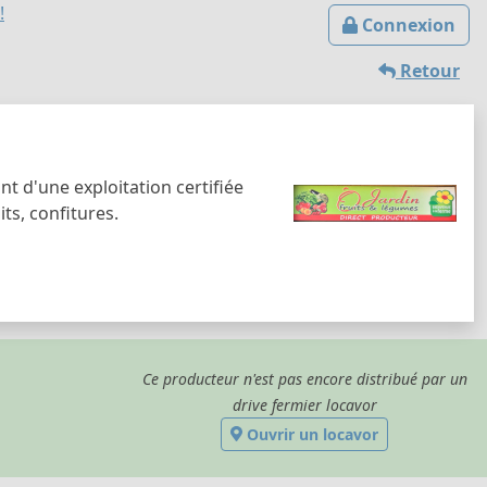
!
Connexion
Retour
t d'une exploitation certifiée
ts, confitures.
Ce producteur n'est pas encore distribué par un
drive fermier locavor
Ouvrir un locavor