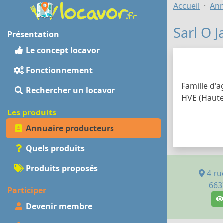
Accueil
Ann
Sarl O J
Présentation
Le concept locavor
Fonctionnement
Famille d'a
Rechercher un locavor
HVE (Haute 
Les produits
Annuaire producteurs
Quels produits
Produits proposés
4 ru
663
Participer
Devenir membre