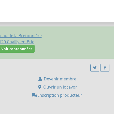
au de la Bretonnière
120
Chailly-en-Brie
Voir coordonnées
Devenir membre
Ouvrir un locavor
Inscription producteur