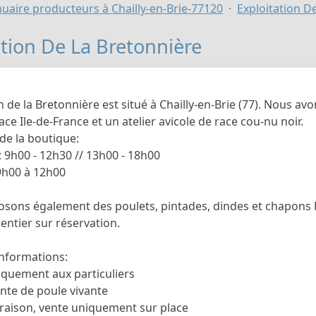
uaire producteurs à Chailly-en-Brie-77120
Exploitation D
ation De La Bretonnière
n de la Bretonnière est situé à Chailly-en-Brie (77). Nous av
ace Ile-de-France et un atelier avicole de race cou-nu noir.
de la boutique:
: 9h00 - 12h30 // 13h00 - 18h00
 9h00 à 12h00
sons également des poulets, pintades, dindes et chapons 
entier sur réservation.
nformations:
iquement aux particuliers
ente de poule vivante
vraison, vente uniquement sur place