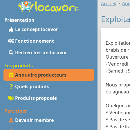
Accueil
Ann
Exploit
Présentation
Le concept locavor
Fonctionnement
Exploitatio
brebis de r
Rechercher un locavor
Ouverture 
- Vendredi 
Les produits
- Samedi :
Annuaire producteurs
Nous propo
Quels produits
ou agneau 
Produits proposés
Quelques i
Participer
* Vente un
* Pas de v
Devenir membre
* Pas de li