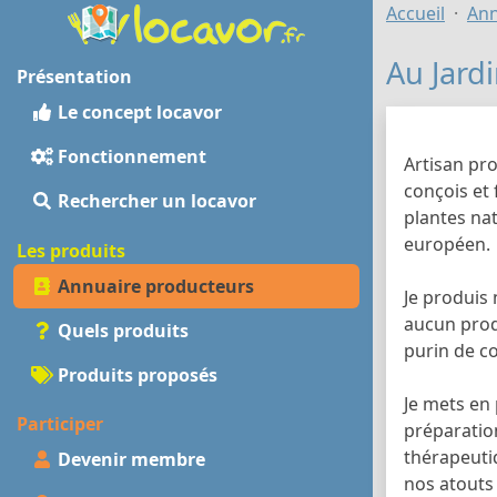
Accueil
Ann
Au Jard
Présentation
Le concept locavor
Fonctionnement
Artisan pr
conçois et 
Rechercher un locavor
plantes nat
européen.
Les produits
Annuaire producteurs
Je produis 
aucun prod
Quels produits
purin de c
Produits proposés
Je mets en 
Participer
préparation
thérapeutiq
Devenir membre
nos atouts