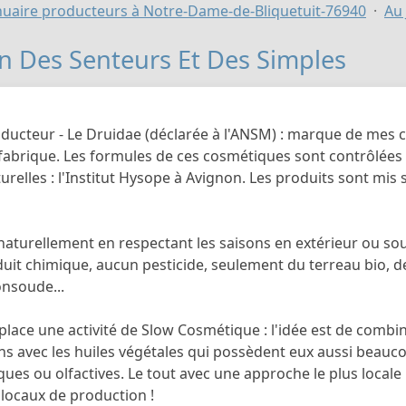
uaire producteurs à Notre-Dame-de-Bliquetuit-76940
Au 
in Des Senteurs Et Des Simples
oducteur - Le Druidae (déclarée à l'ANSM) : marque de mes 
fabrique. Les formules de ces cosmétiques sont contrôlées 
urelles : l'Institut Hysope à Avignon. Les produits sont mis s
naturellement en respectant les saisons en extérieur ou sou
uit chimique, aucun pesticide, seulement du terreau bio, d
onsoude...
place une activité de Slow Cosmétique : l'idée est de combin
s avec les huiles végétales qui possèdent eux aussi beaucoup
ues ou olfactives. Le tout avec une approche le plus locale p
 locaux de production !