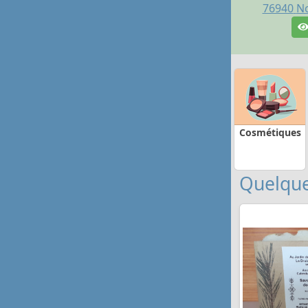
76940
No
Cosmétiques
Quelque