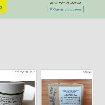
drive fermier locavor
s
Ouvrir un locavor
Crème de soin
Savon