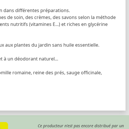
n dans différentes préparations.
umes de soin, des crèmes, des savons selon la méthode
nts nutritifs (vitamines E...) et riches en glycérine
x aux plantes du jardin sans huile essentielle.
et à un déodorant naturel...
ille romaine, reine des prés, sauge officinale,
Ce producteur n'est pas encore distribué par un
s