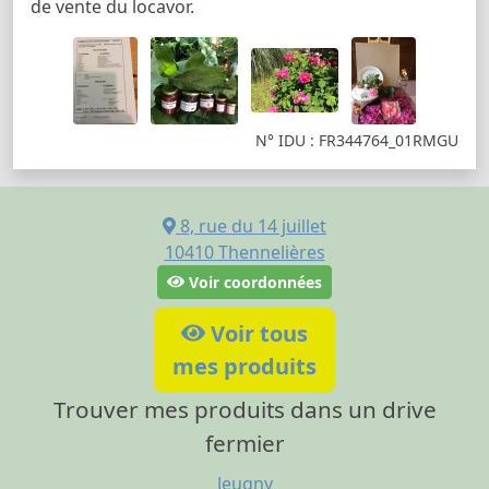
de vente du locavor.
N° IDU : FR344764_01RMGU
8, rue du 14 juillet
10410
Thennelières
Voir coordonnées
Voir tous
mes produits
Trouver mes produits dans un drive
fermier
Jeugny