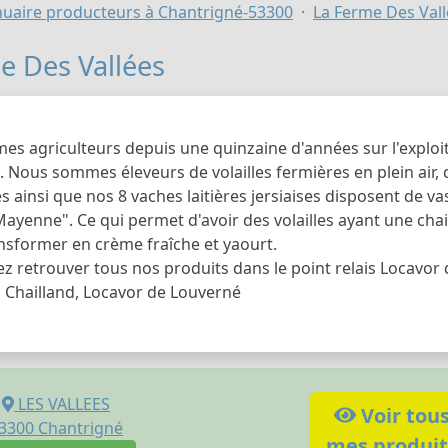
uaire producteurs à Chantrigné-53300
La Ferme Des Val
e Des Vallées
s agriculteurs depuis une quinzaine d'années sur l'exploit
 Nous sommes éleveurs de volailles fermières en plein air, 
es ainsi que nos 8 vaches laitières jersiaises disposent de v
 Mayenne". Ce qui permet d'avoir des volailles ayant une chai
ansformer en crème fraîche et yaourt.
 retrouver tous nos produits dans le point relais Locavor d
s Chailland, Locavor de Louverné
LES VALLEES
Voir tou
3300
Chantrigné
mes produit