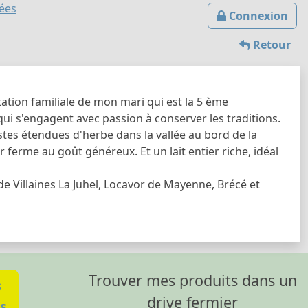
lées
Connexion
Retour
ation familiale de mon mari qui est la 5 ème
qui s'engagent avec passion à conserver les traditions.
astes étendues d'herbe dans la vallée au bord de la
r ferme au goût généreux. Et un lait entier riche, idéal
e Villaines La Juhel, Locavor de Mayenne, Brécé et
Trouver mes produits dans un
s
drive fermier
s