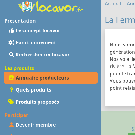
Accueil
Ann
La Ferm
Présentation
Le concept locavor
Fonctionnement
Nous somme
génération.
Rechercher un locavor
Nos volaill
rivière "la
Les produits
pour le tr
Annuaire producteurs
Vous pouvez
point relai
Quels produits
Produits proposés
Participer
Devenir membre
5