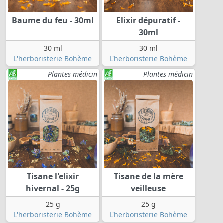
Baume du feu - 30ml
Elixir dépuratif -
30ml
30 ml
30 ml
L'herboristerie Bohème
L'herboristerie Bohème
Plantes médicin
Plantes médicin
Tisane l'elixir
Tisane de la mère
hivernal - 25g
veilleuse
25 g
25 g
L'herboristerie Bohème
L'herboristerie Bohème