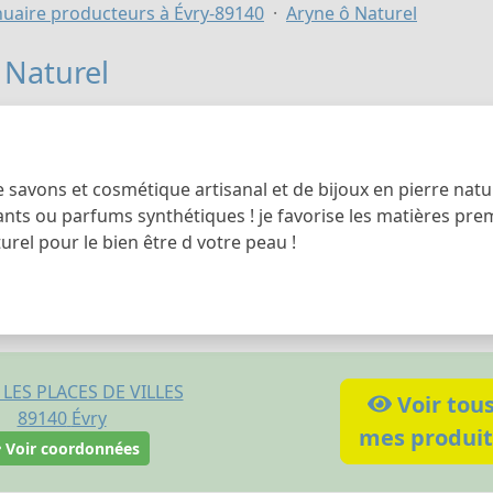
uaire producteurs à Évry-89140
Aryne ô Naturel
 Naturel
 savons et cosmétique artisanal et de bijoux en pierre natur
nts ou parfums synthétiques ! je favorise les matières prem
rel pour le bien être d votre peau !
r LES PLACES DE VILLES
Voir tou
89140
Évry
mes produit
Voir coordonnées