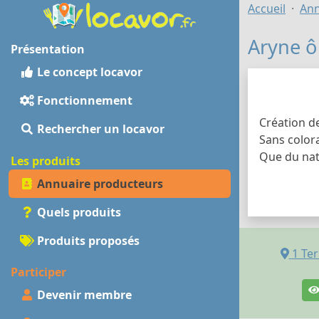
Accueil
Ann
Aryne ô
Présentation
Le concept locavor
Fonctionnement
Création de
Rechercher un locavor
Sans colora
Que du natu
Les produits
Annuaire producteurs
Quels produits
Produits proposés
1 Te
Participer
Devenir membre