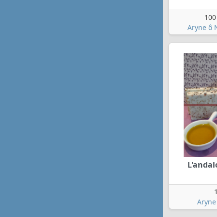
100
Aryne ô 
L'andal
Aryne