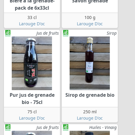
Bière à la grenade-
Savon grenade
pack de 6x33cl
33 cl
100 g
Larouge D'oc
Larouge D'oc
Jus de fruits
Sirop
Pur jus de grenade
Sirop de grenade bio
bio - 75cl
75 cl
250 ml
Larouge D'oc
Larouge D'oc
Jus de fruits
Huiles - Vinaig