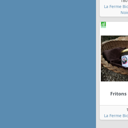
180
La Ferme Bi
Noi
Fritons
La Ferme Bi