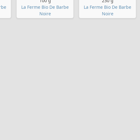
100 g
230 g
rbe
La Ferme Bio De Barbe
La Ferme Bio De Barbe
Noire
Noire