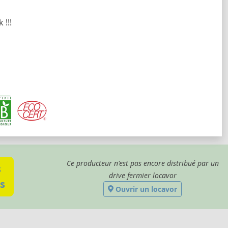
 !!!
Ce producteur n'est pas encore distribué par un
s
drive fermier locavor
s
Ouvrir un locavor