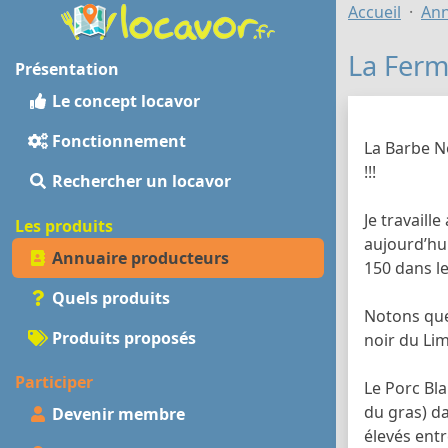
Accueil
Ann
La Ferm
Présentation
Le concept locavor
Fonctionnement
La Barbe No
!!!
Rechercher un locavor
Je travaill
Les produits
aujourd’hui
Annuaire producteurs
150 dans le
Quels produits
Notons que 
Produits proposés
noir du Lim
Participer
Le Porc Bla
du gras) da
Devenir membre
élevés entr