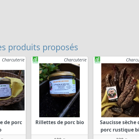
s produits proposés
Charcuterie
Charcuterie
Charcu
e de porc
Rillettes de porc bio
Saucisse sèche 
o
porc rustique b