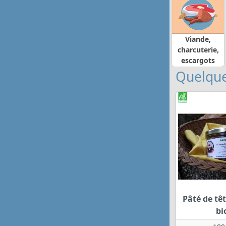
Viande,
charcuterie,
escargots
Quelque
Pâté de têt
bi