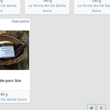
 g
180 g
230 g
o De Barbe
La Ferme Bio De Barbe
La Ferme Bio De Ba
re
Noire
Noire
Charcuterie
 de porc bio
180 g
o De Barbe Noire