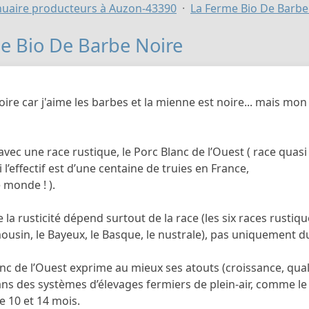
uaire producteurs à Auzon-43390
La Ferme Bio De Barbe
e Bio De Barbe Noire
ire car j'aime les barbes et la mienne est noire... mais m
e avec une race rustique, le Porc Blanc de l’Ouest ( race quas
 l’effectif est d’une centaine de truies en France,
 monde ! ).
la rusticité dépend surtout de la race (les six races rustique
ousin, le Bayeux, le Basque, le nustrale), pas uniquement d
nc de l’Ouest exprime au mieux ses atouts (croissance, quali
ns des systèmes d’élevages fermiers de plein-air, comme le 
e 10 et 14 mois.