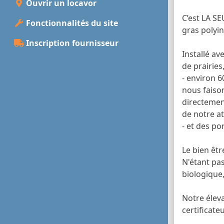
Ouvrir un locavor
C’est LA S
Fonctionnalités du site
gras polyin
Inscription fournisseur
Installé a
de prairies
- environ 6
nous faison
directement
de notre at
- et des po
Le bien êtr
N'étant pas
biologique,
Notre éleva
certificate