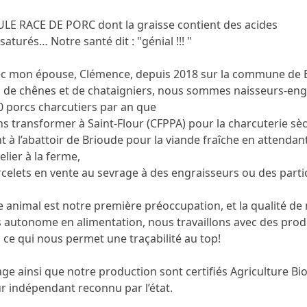
EULE RACE DE PORC dont la graisse contient des acides
saturés… Notre santé dit : "génial !!! "
vec mon épouse, Clémence, depuis 2018 sur la commune de Be
, de chênes et de chataigniers, nous sommes naisseurs-engr
0 porcs charcutiers par an que
s transformer à Saint-Flour (CFPPA) pour la charcuterie sèc
 à l’abattoir de Brioude pour la viande fraîche en attendant
elier à la ferme,
rcelets en vente au sevrage à des engraisseurs ou des partic
e animal est notre première préoccupation, et la qualité de
 autonome en alimentation, nous travaillons avec des produ
 ce qui nous permet une traçabilité au top!
ge ainsi que notre production sont certifiés Agriculture Bi
ur indépendant reconnu par l’état.