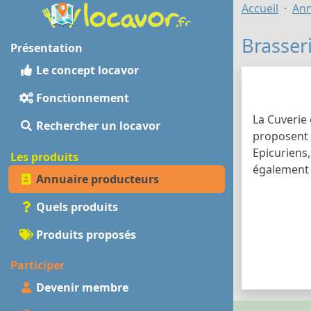
Accueil
Ann
Brasser
Présentation
Le concept locavor
Fonctionnement
La Cuverie 
Rechercher un locavor
proposent 
Epicuriens,
Les produits
également d
Annuaire producteurs
Quels produits
Produits proposés
Participer
Devenir membre