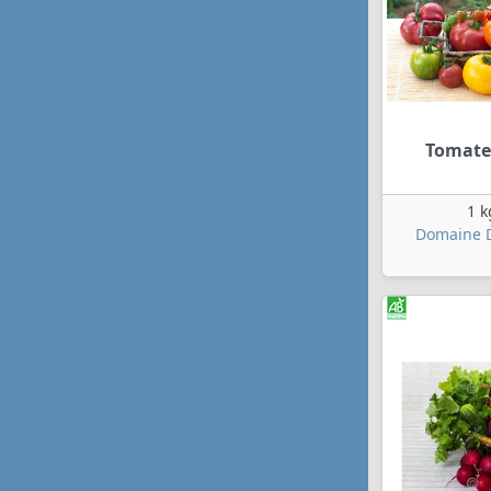
Tomate
1 k
Domaine D