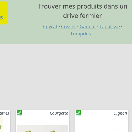
Trouver mes produits dans un
s
drive fermier
s
Ceyrat
·
Cusset
·
Gannat
·
Lapalisse
·
Lempdes
...
utres
Courgette
Oignon