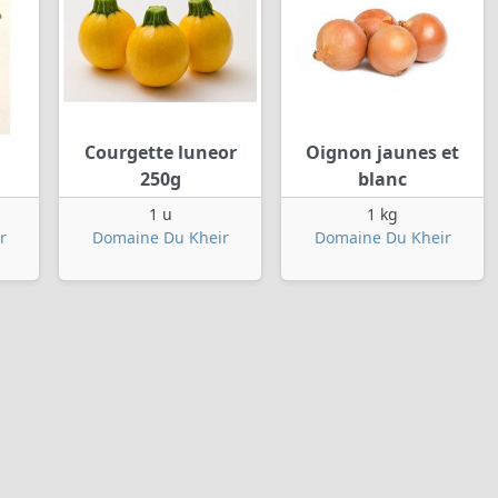
Courgette luneor
Oignon jaunes et
250g
blanc
1 u
1 kg
r
Domaine Du Kheir
Domaine Du Kheir