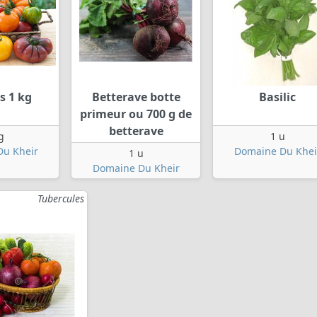
s 1 kg
Betterave botte
Basilic
primeur ou 700 g de
betterave
g
1 u
u Kheir
Domaine Du Khei
1 u
Domaine Du Kheir
Tubercules