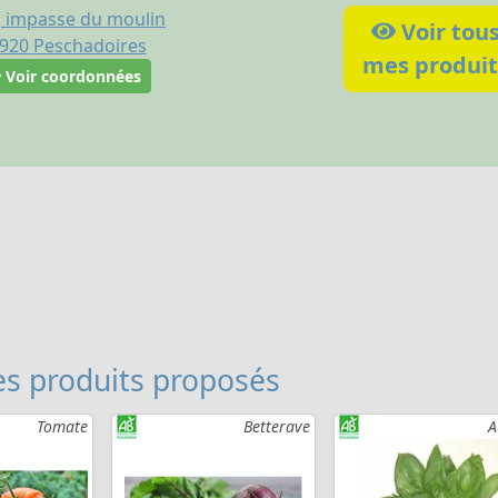
, impasse du moulin
Voir tou
920
Peschadoires
mes produit
Voir coordonnées
s produits proposés
Tomate
Betterave
A