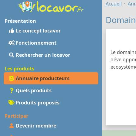
Accueil
Ann
Domain
Présentation
Le concept locavor
Fonctionnement
Le domaine
Rechercher un locavor
développons
ecosystèm
Les produits
Annuaire producteurs
Quels produits
Produits proposés
Participer
Devenir membre