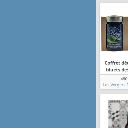
Coffret d
bluets de
480
Les Vergers 