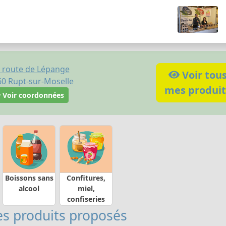
 route de Lépange
Voir tou
60
Rupt-sur-Moselle
mes produit
Voir coordonnées
Boissons sans
Confitures,
alcool
miel,
confiseries
s produits proposés