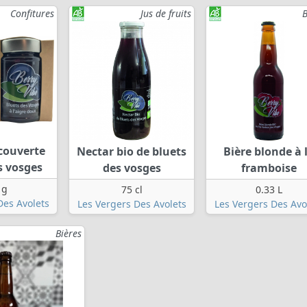
Confitures
Jus de fruits
B
écouverte
Nectar bio de bluets
Bière blonde à 
s vosges
des vosges
framboise
 g
75 cl
0.33 L
Des Avolets
Les Vergers Des Avolets
Les Vergers Des Avo
Bières