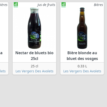
ières
Jus de fruits
Bières
la
Nectar de bluets bio
Bière blonde au
25cl
bluet des vosges
25 cl
0.33 L
lets
Les Vergers Des Avolets
Les Vergers Des Avolets