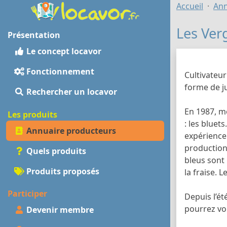
Accueil
Ann
Les Ver
Présentation
Le concept locavor
Fonctionnement
Cultivateur
forme de ju
Rechercher un locavor
En 1987, mo
Les produits
: les bluets
Annuaire producteurs
expérience.
production 
Quels produits
bleus sont
Produits proposés
la fraise. 
Participer
Depuis l’ét
pourrez vou
Devenir membre