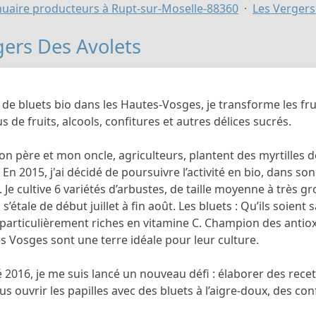
uaire producteurs à Rupt-sur-Moselle-88360
Les Vergers
gers Des Avolets
 de bluets bio dans les Hautes-Vosges, je transforme les fr
s de fruits, alcools, confitures et autres délices sucrés.
n père et mon oncle, agriculteurs, plantent des myrtilles d
. En 2015, j'ai décidé de poursuivre l’activité en bio, dans son
 Je cultive 6 variétés d’arbustes, de taille moyenne à très gr
s’étale de début juillet à fin août. Les bluets : Qu’ils soient 
 particulièrement riches en vitamine C. Champion des antiox
Les Vosges sont une terre idéale pour leur culture.
é 2016, je me suis lancé un nouveau défi : élaborer des recet
s ouvrir les papilles avec des bluets à l’aigre-doux, des confi