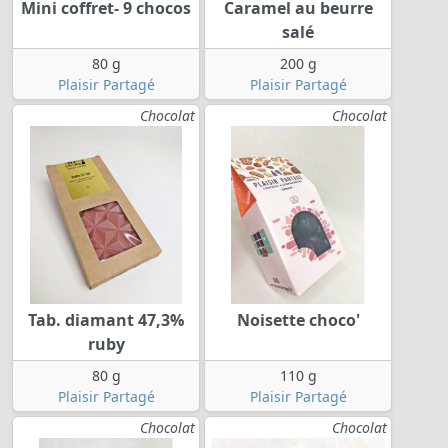
Mini coffret- 9 chocos
Caramel au beurre
salé
80 g
200 g
Plaisir Partagé
Plaisir Partagé
Chocolat
Chocolat
Tab. diamant 47,3%
Noisette choco'
ruby
80 g
110 g
Plaisir Partagé
Plaisir Partagé
Chocolat
Chocolat