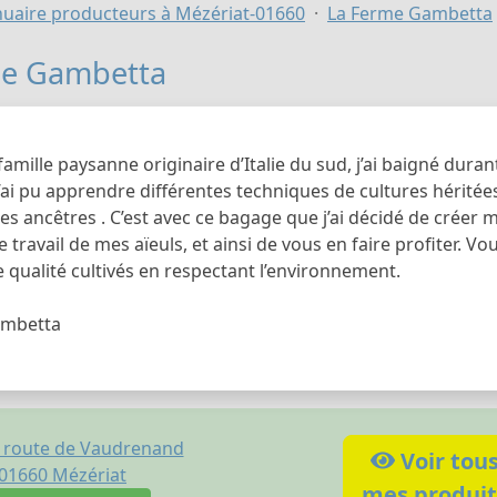
uaire producteurs à Mézériat-01660
La Ferme Gambetta
me Gambetta
famille paysanne originaire d’Italie du sud, j’ai baigné dur
j’ai pu apprendre différentes techniques de cultures héritée
es ancêtres . C’est avec ce bagage que j’ai décidé de créer 
e travail de mes aïeuls, et ainsi de vous en faire profiter. 
 qualité cultivés en respectant l’environnement.
ambetta
 route de Vaudrenand
Voir tou
01660
Mézériat
mes produit