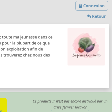
Connexion
Retour
ant toute ma jeunesse dans ce
s pour la plupart de ce que
mon exploitation afin de
Vous trouverez chez nous des
Ce producteur n'est pas encore distribué par un
s
drive fermier locavor
s