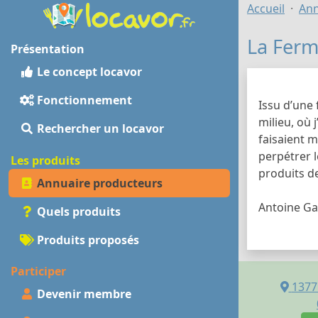
Accueil
Ann
La Fer
Présentation
Le concept locavor
Fonctionnement
Issu d’une 
milieu, où 
Rechercher un locavor
faisaient m
perpétrer l
Les produits
produits de
Annuaire producteurs
Antoine G
Quels produits
Produits proposés
Participer
1377
Devenir membre