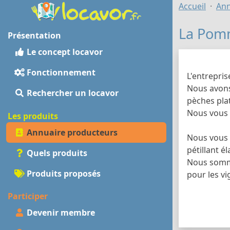
Accueil
Ann
La Pomm
Présentation
Le concept locavor
Fonctionnement
L'entrepri
Nous avons
Rechercher un locavor
pèches plat
Nous vous 
Les produits
Annuaire producteurs
Nous vous 
pétillant 
Quels produits
Nous somme
Produits proposés
pour les vi
Participer
Devenir membre