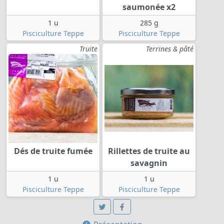
saumonée x2
1 u
285 g
Pisciculture Teppe
Pisciculture Teppe
Truite
Terrines & pâté
Dés de truite fumée
Rillettes de truite au
savagnin
1 u
1 u
Pisciculture Teppe
Pisciculture Teppe