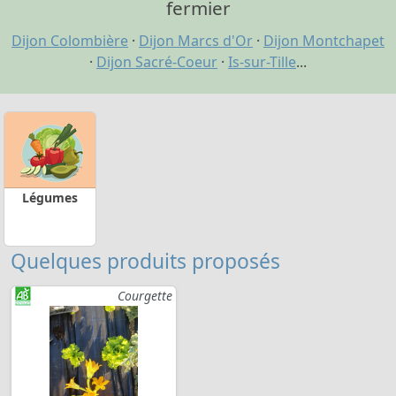
fermier
Dijon Colombière
·
Dijon Marcs d'Or
·
Dijon Montchapet
·
Dijon Sacré-Coeur
·
Is-sur-Tille
...
Légumes
Quelques produits proposés
Courgette