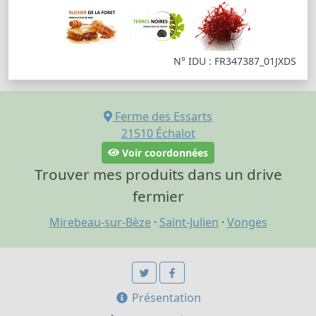
N° IDU : FR347387_01JXDS
Ferme des Essarts
21510
Échalot
Voir coordonnées
Trouver mes produits dans un drive
fermier
Mirebeau-sur-Bèze
·
Saint-Julien
·
Vonges
Présentation