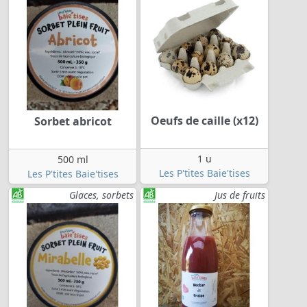
Oeufs de caille (x12)
Sorbet abricot
1 u
500 ml
Les P'tites Baie'tises
Les P'tites Baie'tises
Glaces, sorbets
Jus de fruits