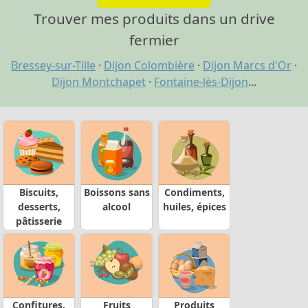
Trouver mes produits dans un drive
fermier
Bressey-sur-Tille
·
Dijon Colombière
·
Dijon Marcs d'Or
·
Dijon Montchapet
·
Fontaine-lès-Dijon
...
Biscuits,
Boissons sans
Condiments,
desserts,
alcool
huiles, épices
pâtisserie
Confitures,
Fruits
Produits